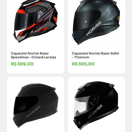
Capacete Norisk Razor
Capacete Norisk Razor Solid
Speedmax – Cinza & Laranja
– Titanium
R$
599,00
R$
599,00