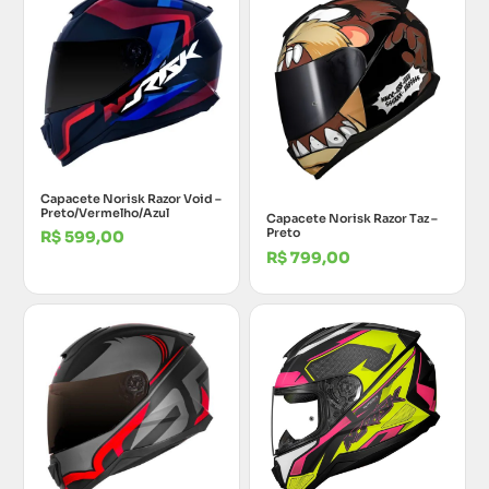
Capacete Norisk Razor Void –
Preto/Vermelho/Azul
Capacete Norisk Razor Taz –
Preto
R$
599,00
R$
799,00