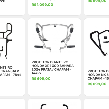
R$
699,00
720
R$
1.099,00
PROTETOR DIANTEIRO
HONDA XRE 300 SAHARA
ANTEIRO
2024 PRATA / CHAPAM –
PROTETOR D
0 TRANSALP
14427
HONDA NX 50
HAPAM – 7844
CHAPAM – 1
R$
699,00
R$
699,00