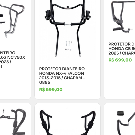
PROTETOR D
HONDA CB 5
ANTEIRO
2025 / CHAP
X/ NC 750X
R$
699,00
025 /
31
PROTETOR DIANTEIRO
HONDA NX-4 FALCON
2013-2015 / CHAPAM –
0885
R$
699,00