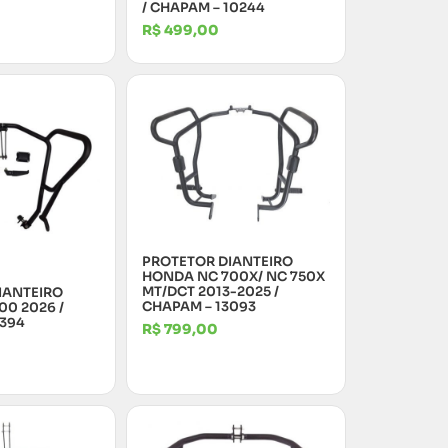
/ CHAPAM – 10244
R$
499,00
PROTETOR DIANTEIRO
HONDA NC 700X/ NC 750X
MT/DCT 2013-2025 /
IANTEIRO
CHAPAM – 13093
0 2026 /
5394
R$
799,00