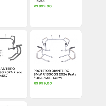
-14254
R$
899,00
IANTEIRO
PROTETOR DIANTEIRO
S 2024 Preto
BMW R 1300GS 2024 Prata
14537
/ CHAPAM – 14579
R$
999,00