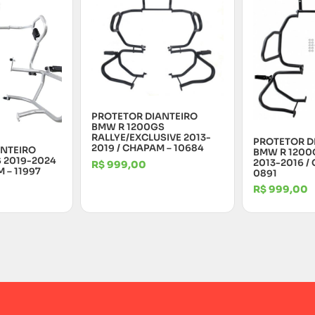
PROTETOR DIANTEIRO
BMW R 1200GS
RALLYE/EXCLUSIVE 2013-
PROTETOR D
2019 / CHAPAM – 10684
ANTEIRO
BMW R 1200
 2019-2024
2013-2016 /
R$
999,00
M – 11997
0891
R$
999,00