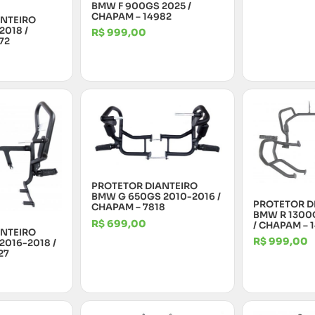
BMW F 900GS 2025 /
CHAPAM – 14982
ANTEIRO
2018 /
R$
999,00
72
PROTETOR DIANTEIRO
BMW G 650GS 2010-2016 /
PROTETOR D
CHAPAM – 7818
BMW R 1300G
R$
699,00
/ CHAPAM – 
ANTEIRO
R$
999,00
2016-2018 /
27