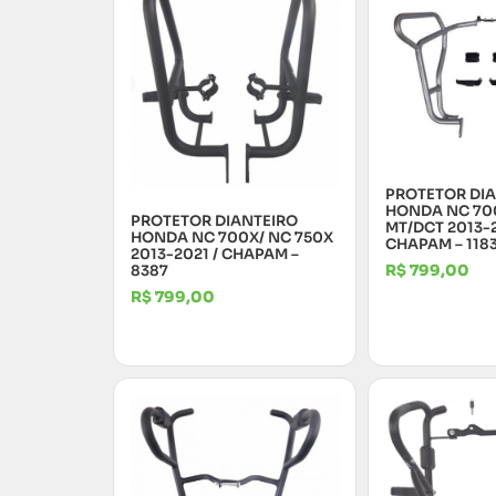
PROTETOR DI
HONDA NC 700
PROTETOR DIANTEIRO
MT/DCT 2013-2
HONDA NC 700X/ NC 750X
CHAPAM – 118
2013-2021 / CHAPAM –
R$
799,00
8387
R$
799,00