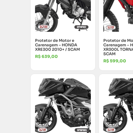
Protetor de Motor e
Protetor de Mo
Carenagem – HONDA
Carenagem –
XRE300 2010+ / SCAM
XR300L TORNA
SCAM
R$
639,00
R$
599,00