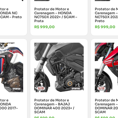
tor e
Protetor de Motor e
Protetor de 
HONDA NC
Carenagem – HONDA
Carenagem 
SCAM – Preto
NC750X 2022+ / SCAM –
NC750X 2022
Prata
Preto
R$
999,00
R$
999,00
tor e
Protetor de Motor e
Protetor de 
 HONDA
Carenagem – BAJAJ
Carenagem –
000 2017-
DOMINAR 400 2023+ /
DOMINAR 200
SCAM
SCAM