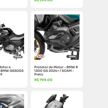
R$
599,00
Motor e
Protetor de Motor – BMW R
– BMW G650GS
1300 GS 2024+ / SCAM –
AM
Preto
R$
799,00