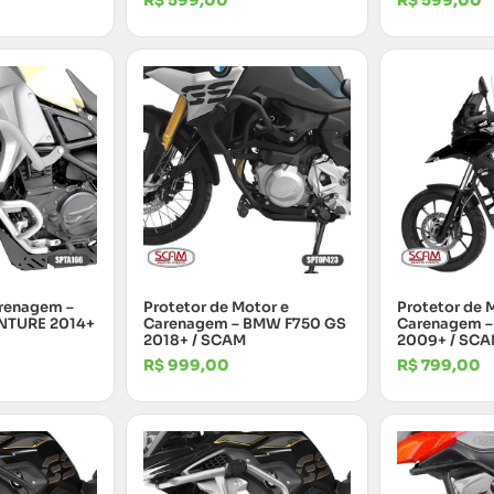
R$
599,00
R$
599,00
arenagem –
Protetor de Motor e
Protetor de 
NTURE 2014+
Carenagem – BMW F750 GS
Carenagem 
2018+ / SCAM
2009+ / SC
R$
999,00
R$
799,00