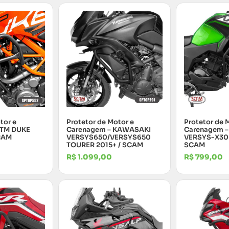
tor e
Protetor de Motor e
Protetor de 
KTM DUKE
Carenagem – KAWASAKI
Carenagem 
CAM
VERSYS650/VERSYS650
VERSYS-X300
TOURER 2015+ / SCAM
SCAM
R$
1.099,00
R$
799,00