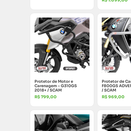
R$
1.099,00
Protetor de Motor e
Protetor de C
Carenagem – G310GS
F800GS ADVE
2018+ / SCAM
/ SCAM
R$
799,00
R$
969,00