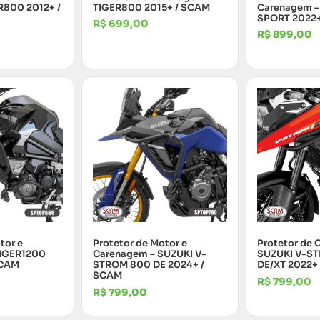
R800 2012+ /
TIGER800 2015+ / SCAM
Carenagem –
SPORT 2022+
R$
699,00
R$
899,00
tor e
Protetor de Motor e
Protetor de 
TIGER1200
Carenagem – SUZUKI V-
SUZUKI V-S
SCAM
STROM 800 DE 2024+ /
DE/XT 2022+
SCAM
R$
799,00
R$
799,00