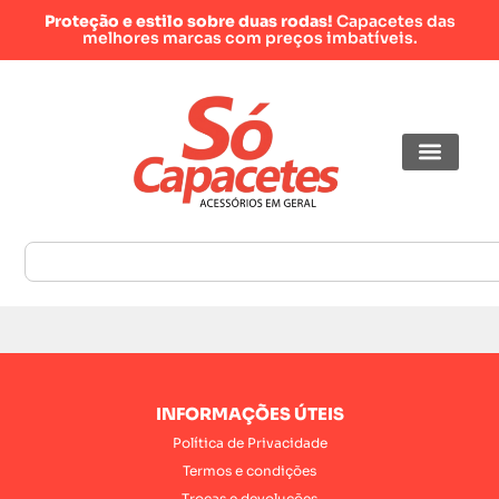
Proteção e estilo sobre duas rodas!
Capacetes das
melhores marcas com preços imbatíveis.
INFORMAÇÕES ÚTEIS
Política de Privacidade
Termos e condições
Trocas e devoluções