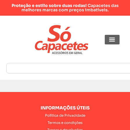
Proteção e estilo sobre duas rodas!
Capacetes das
melhores marcas com preços imbatíveis.
INFORMAÇÕES ÚTEIS
Política de Privacidade
Termos e condições
Trocas e devoluções