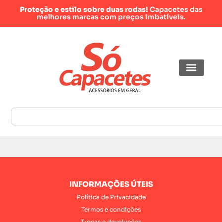
Proteção e estilo sobre duas rodas!
Capacetes das
melhores marcas com preços imbatíveis.
INFORMAÇÕES ÚTEIS
Política de Privacidade
Termos e condições
Trocas e devoluções