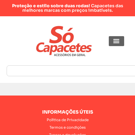
Proteção e estilo sobre duas rodas!
Capacetes das
melhores marcas com preços imbatíveis.
INFORMAÇÕES ÚTEIS
Política de Privacidade
Termos e condições
Trocas e devoluções