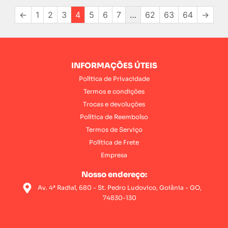
←
1
2
3
4
5
6
7
…
62
63
64
→
INFORMAÇÕES ÚTEIS
Política de Privacidade
Termos e condições
Trocas e devoluções
Política de Reembolso
Termos de Serviço
Política de Frete
Empresa
Nosso endereço:
Av. 4ª Radial, 680 - St. Pedro Ludovico, Goiânia - GO,
74830-130