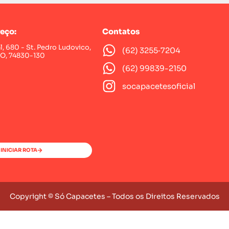
eço:
Contatos
al, 680 - St. Pedro Ludovico,
(62) 3255‑7204‬
GO, 74830-130
(62) 99839-2150
socapacetesoficial
INICIAR ROTA
Copyright © Só Capacetes – Todos os Direitos Reservados