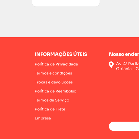
INFORMAÇÕES ÚTEIS
Nosso ender
Av. 4ª Radi
Política de Privacidade
Goiânia - 
Termos e condições
Trocas e devoluções
Política de Reembolso
Termos de Serviço
Política de Frete
Empresa