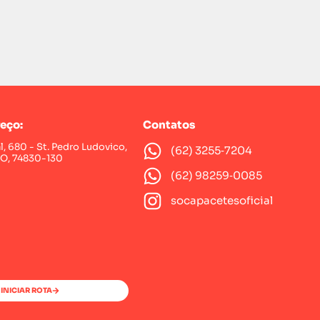
eço:
Contatos
al, 680 - St. Pedro Ludovico,
(62) 3255‑7204‬
GO, 74830-130
(62) 98259‑0085‬
socapacetesoficial
INICIAR ROTA