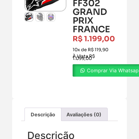
FF302
GRAND
PRIX
FRANCE
R$
1.199,00
10x de R$ 119,90
À Vista R$
1.099,00
Comprar Via Whatsa
Descrição
Avaliações (0)
Descrição