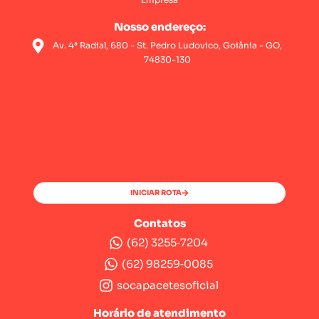
Nosso endereço:
Av. 4ª Radial, 680 - St. Pedro Ludovico, Goiânia - GO,
74830-130
INICIAR ROTA
Contatos
(62) 3255‑7204‬
(62) 98259‑0085‬
socapacetesoficial
Horário de atendimento