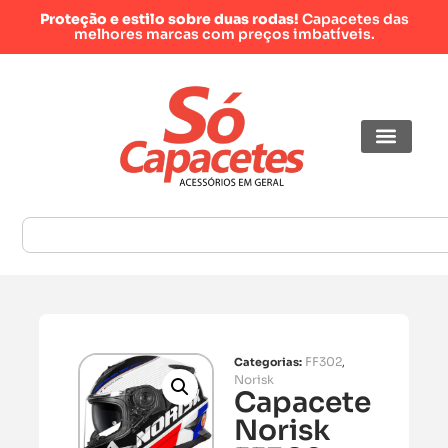
Proteção e estilo sobre duas rodas!
Capacetes das
melhores marcas com preços imbatíveis.
FF302
Categorias:
,
Norisk
Capacete
Norisk