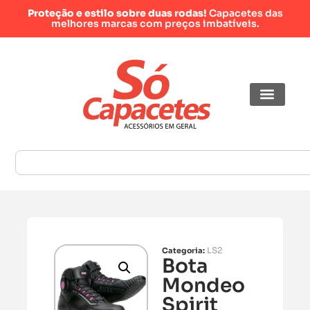
Proteção e estilo sobre duas rodas!
Capacetes das
melhores marcas com preços imbatíveis.
LS2
Categoria:
Bota
Mondeo
Spirit