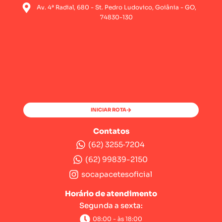
Av. 4ª Radial, 680 - St. Pedro Ludovico, Goiânia - GO,
74830-130
INICIAR ROTA
Contatos
(62) 3255‑7204‬
(62) 99839-2150
socapacetesoficial
Horário de atendimento
Segunda a sexta:
08:00 - às 18:00