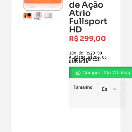
de Ação
Atrio
Fullsport
HD
R$
299,00
10x de R$29,90

À Vista R$284,05 
Transferência 
Bancária
Comprar Via Whatsa
Tamanho