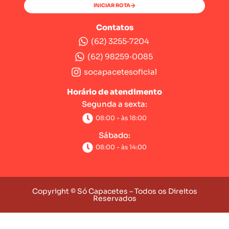
INICIAR ROTA
Contatos
(62) 3255‑7204‬
(62) 98259‑0085‬
socapacetesoficial
Horário de atendimento
Segunda a sexta:
08:00 - às 18:00
Sábado:
08:00 - às 14:00
Copyright © Só Capacetes – Todos os Direitos
Reservados