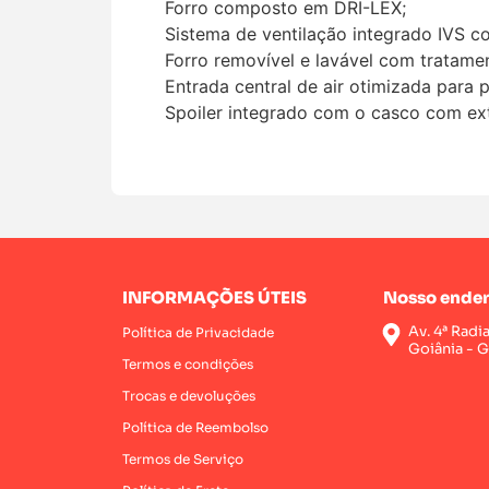
Forro composto em DRI-LEX;
Sistema de ventilação integrado IVS co
Forro removível e lavável com tratamen
Entrada central de air otimizada para 
Spoiler integrado com o casco com ext
INFORMAÇÕES ÚTEIS
Nosso ender
Av. 4ª Radi
Política de Privacidade
Goiânia - 
Termos e condições
Trocas e devoluções
Política de Reembolso
Termos de Serviço