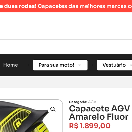
re duas rodas!
Capacetes das melhores marcas c
Home
Para sua moto!
Vestuário
AGV
Categoria:
Capacete AGV K
Amarelo Fluor
R$
1.899,00