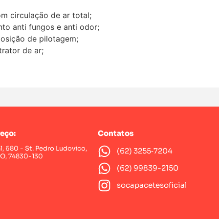
m circulação de ar total;
to anti fungos e anti odor;
posição de pilotagem;
rator de ar;
eço:
Contatos
al, 680 - St. Pedro Ludovico,
(62) 3255‑7204‬
GO, 74830-130
(62) 99839-2150
socapacetesoficial