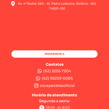
Av. 4ª Radial, 680 - St. Pedro Ludovico, Goiânia - GO,
74830-130
INICIAR ROTA
Contatos
(62) 3255‑7204‬
(62) 98259‑0085‬
socapacetesoficial
Horário de atendimento
Segunda a sexta:
08:00 - às 18:00