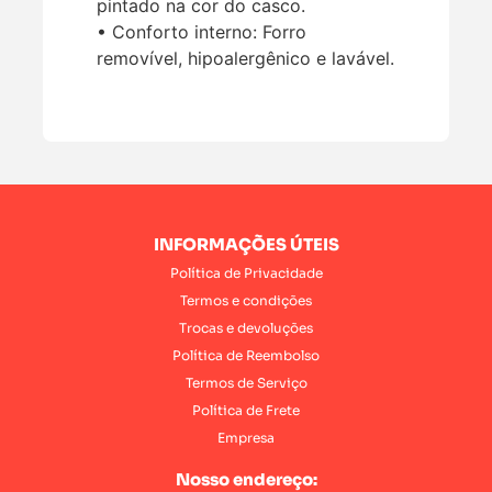
pintado na cor do casco.
• Conforto interno: Forro
removível, hipoalergênico e lavável.
INFORMAÇÕES ÚTEIS
Política de Privacidade
Termos e condições
Trocas e devoluções
Política de Reembolso
Termos de Serviço
Política de Frete
Empresa
Nosso endereço: