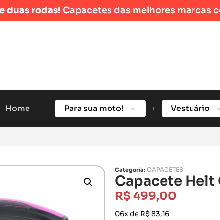
re duas rodas!
Capacetes das melhores marcas c
Home
Para sua moto!
Vestuário
CAPACETES
Categoria:
Capacete Helt 
R$
499,00
06x de R$ 83,16