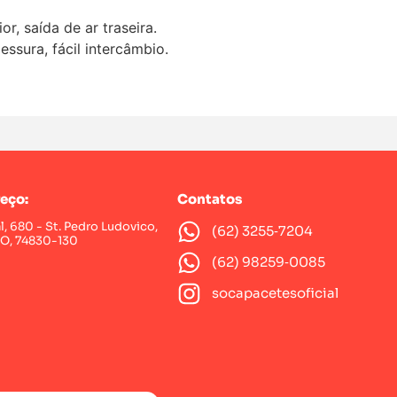
ior, saída de ar traseira.
ssura, fácil intercâmbio.
eço:
Contatos
al, 680 - St. Pedro Ludovico,
(62) 3255‑7204‬
GO, 74830-130
(62) 98259‑0085‬
socapacetesoficial