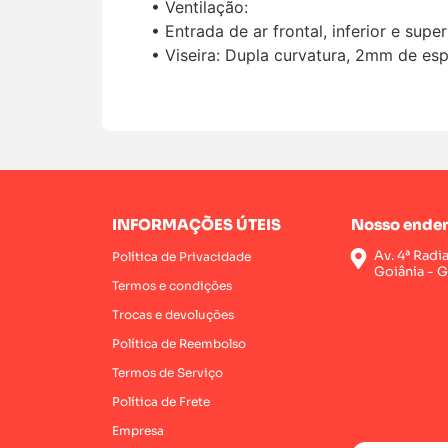
• Ventilação:
• Entrada de ar frontal, inferior e super
• Viseira: Dupla curvatura, 2mm de espe
INFORMAÇÕES ÚTEIS
Nosso ender
Av. 4ª Radi
Política de Privacidade
Goiânia - 
Termos e condições
Trocas e devoluções
Política de Reembolso
Termos de Serviço
Política de Frete
Empresa