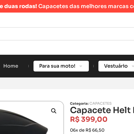
re duas rodas!
Capacetes das melhores marcas c
Home
Para sua moto!
Vestuário
CAPACETES
Categoria:
Capacete Helt 
R$
399,00
06x de R$ 66,50