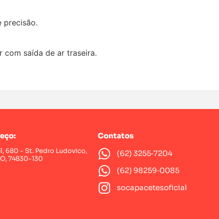
 precisão.
or com saída de ar traseira.
eço:
Contatos
al, 680 - St. Pedro Ludovico,
(62) 3255‑7204‬
GO, 74830-130
(62) 98259‑0085‬
socapacetesoficial