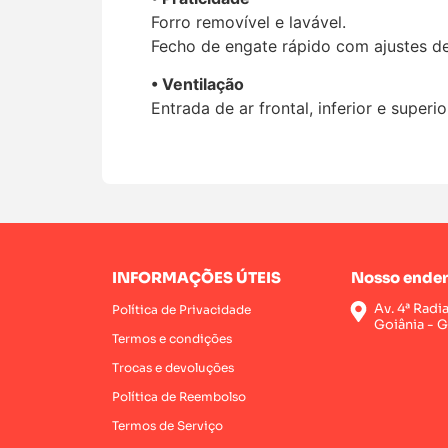
Forro removível e lavável.
Fecho de engate rápido com ajustes de
• Ventilação
Entrada de ar frontal, inferior e superi
INFORMAÇÕES ÚTEIS
Nosso ender
Av. 4ª Radi
Política de Privacidade
Goiânia - 
Termos e condições
Trocas e devoluções
Política de Reembolso
Termos de Serviço