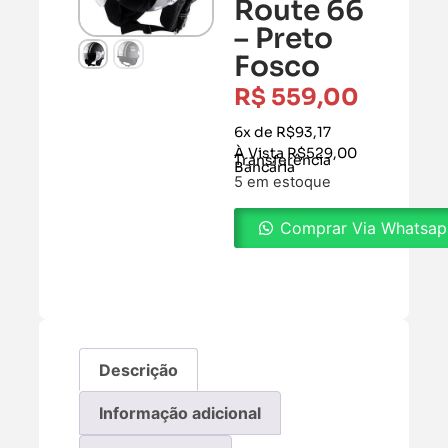
Route 66
– Preto
Fosco
R$
559,00
6x de R$93,17
À Vista R$529,00
Transferência
Bancária
5 em estoque
Comprar Via Whatsa
Descrição
Informação adicional