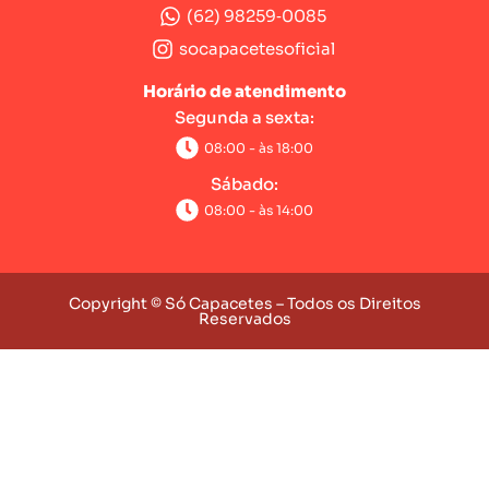
(62) 98259‑0085‬
socapacetesoficial
Horário de atendimento
Segunda a sexta:
08:00 - às 18:00
Sábado:
08:00 - às 14:00
Copyright © Só Capacetes – Todos os Direitos
Reservados