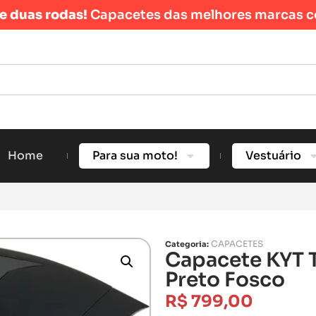
re duas rodas!
Capacetes das melhores marcas c
Home
Para sua moto!
Vestuário
CAPACETES
Categoria:
Capacete KYT T
Preto Fosco
R$
799,00