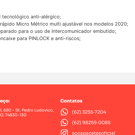
l tecnológico anti-alérgico;
 rápido Micro Métrico multi ajustável nos modelos 2020;
eparado para o uso de Intercomunicador embutido;
ncaixe para PINLOCK e anti-riscos;
eço:
Contatos
al, 680 - St. Pedro Ludovico,
(62) 3255‑7204‬
GO, 74830-130
(62) 98259‑0085‬
socapacetesoficial