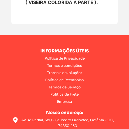
( VISEIRA COLORIDA Á PARTE ).
INFORMAÇÕES ÚTEIS
Política de Privacidade
Termos e condições
Trocas e devoluções
Política de Reembolso
Termos de Serviço
Política de Frete
Empresa
Nosso endereço:
Av. 4ª Radial, 680 - St. Pedro Ludovico, Goiânia - GO,
74830-130