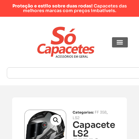
Proteção e estilo sobre duas rodas!
Capacetes das
melhores marcas com preços imbatíveis.
FF 358
Categorias:
,
LS2
Capacete
LS2