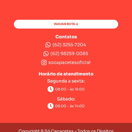
INICIAR ROTA
Contatos
(62) 3255‑7204‬
(62) 98259‑0085‬
socapacetesoficial
Horário de atendimento
Segunda a sexta:
08:00 - às 18:00
Sábado:
08:00 - às 14:00
Copyright © Só Capacetes – Todos os Direitos