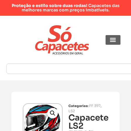
Proteção e estilo sobre duas rodas!
Capacetes das
melhores marcas com preços imbatíveis.
FF 397
Categorias:
,
LS2
Capacete
LS2