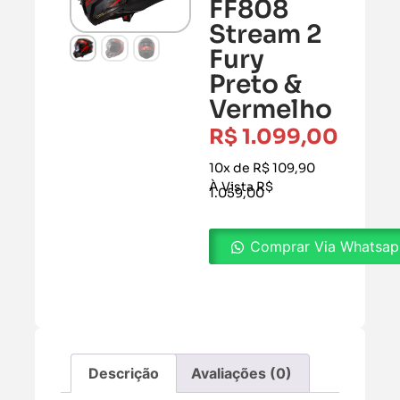
FF808
Stream 2
Fury
Preto &
Vermelho
R$
1.099,00
10x de R$ 109,90
À Vista R$
1.059,00
Comprar Via Whatsa
Descrição
Avaliações (0)