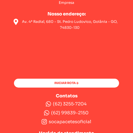
Empresa
Nosso endereço:
Av. 4ª Radial, 680 - St. Pedro Ludovico, Goiânia - GO,
74830-130
INICIAR ROTA
Contatos
(62) 3255‑7204‬
(62) 99839-2150
socapacetesoficial