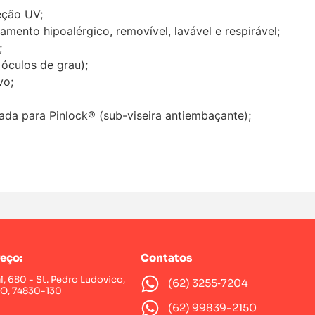
eção UV;
amento hipoalérgico, removível, lavável e respirável;
;
 óculos de grau);
vo;
arada para Pinlock® (sub-viseira antiembaçante);
eço:
Contatos
al, 680 - St. Pedro Ludovico,
(62) 3255‑7204‬
GO, 74830-130
(62) 99839-2150