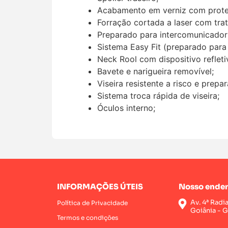
Acabamento em verniz com prot
Forração cortada a laser com trat
Preparado para intercomunicador
Sistema Easy Fit (preparado para
Neck Rool com dispositivo refleti
Bavete e narigueira removível;
Viseira resistente a risco e prep
Sistema troca rápida de viseira;
Óculos interno;
INFORMAÇÕES ÚTEIS
Nosso ender
Av. 4ª Radi
Política de Privacidade
Goiânia - 
Termos e condições