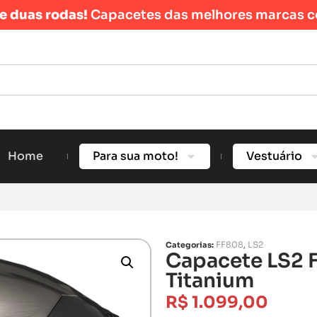
re duas rodas!
Capacetes das melhores marcas c
Home
Para sua moto!
Vestuário
FF808
LS2
Categorias:
,
Capacete LS2 
Titanium
R$
1.099,00