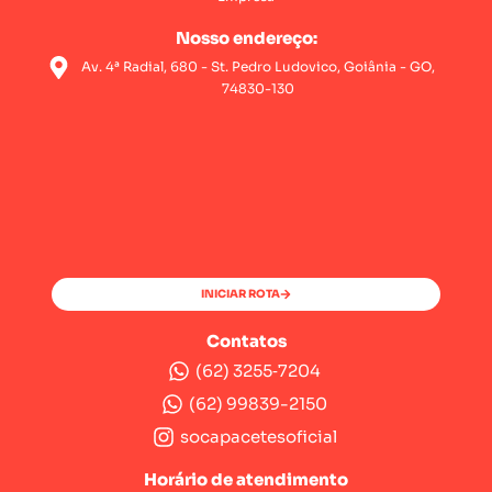
Nosso endereço:
Av. 4ª Radial, 680 - St. Pedro Ludovico, Goiânia - GO,
74830-130
INICIAR ROTA
Contatos
(62) 3255‑7204‬
(62) 99839-2150
socapacetesoficial
Horário de atendimento