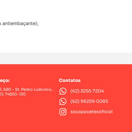
a antiembaçante);
eço:
Contatos
al, 680 - St. Pedro Ludovico,
(62) 3255‑7204‬
GO, 74830-130
(62) 98259‑0085‬
socapacetesoficial