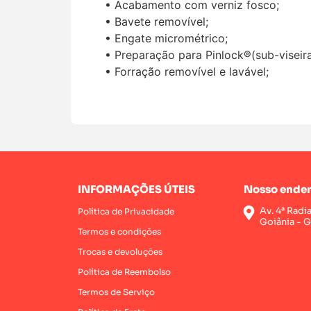
• Acabamento com verniz fosco;
• Bavete removível;
• Engate micrométrico;
• Preparação para Pinlock®(sub-viseir
• Forração removível e lavável;
INFORMAÇÕES ÚTEIS
Nosso ender
Av. 4ª Radi
Política de Privacidade
Goiânia - 
Termos e condições
Trocas e devoluções
Política de Reembolso
Termos de Serviço