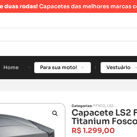
re duas rodas!
Capacetes das melhores marcas c
Home
Para sua moto!
Vestuário
FF902
LS2
Categorias:
,
Capacete LS2 
Titanium Fosc
R$
1.299,00