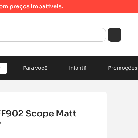
om preços imbatíveis.
Para você
Infantil
Promoções
FF902 Scope Matt
o