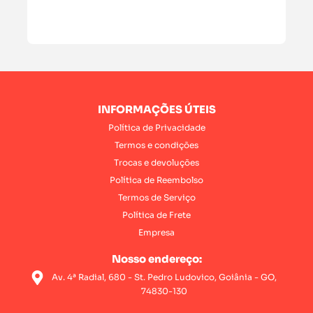
INFORMAÇÕES ÚTEIS
Política de Privacidade
Termos e condições
Trocas e devoluções
Política de Reembolso
Termos de Serviço
Política de Frete
Empresa
Nosso endereço:
Av. 4ª Radial, 680 - St. Pedro Ludovico, Goiânia - GO,
74830-130