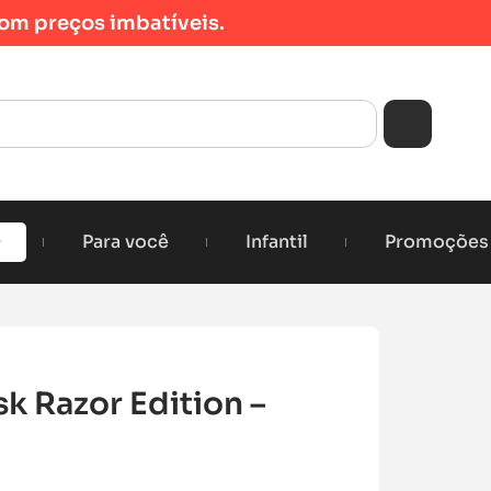
om preços imbatíveis.
Para você
Infantil
Promoções
k Razor Edition –