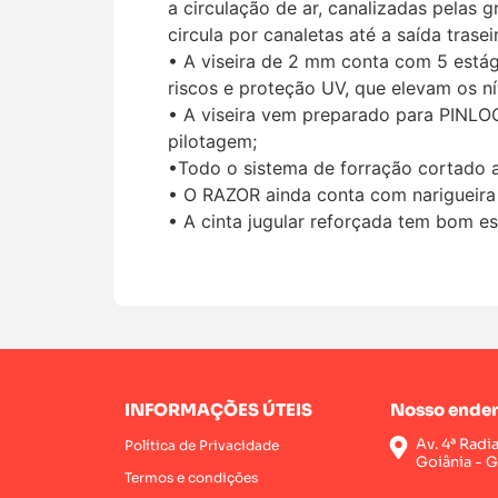
a circulação de ar, canalizadas pelas 
circula por canaletas até a saída trase
• A viseira de 2 mm conta com 5 estág
riscos e proteção UV, que elevam os n
• A viseira vem preparado para PINLOC
pilotagem;
•Todo o sistema de forração cortado a 
• O RAZOR ainda conta com narigueira 
• A cinta jugular reforçada tem bom es
INFORMAÇÕES ÚTEIS
Nosso ender
Av. 4ª Radi
Política de Privacidade
Goiânia - 
Termos e condições