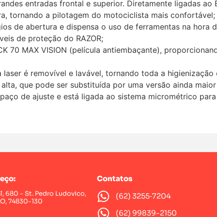
grandes entradas frontal e superior. Diretamente ligadas ao
ira, tornando a pilotagem do motociclista mais confortável;
ios de abertura e dispensa o uso de ferramentas na hora d
íveis de proteção do RAZOR;
K 70 MAX VISION (película antiembaçante), proporcionando
laser é removível e lavável, tornando toda a higienização
alta, que pode ser substituída por uma versão ainda maior 
paço de ajuste e está ligada ao sistema micrométrico para
eço:
Contatos
al, 680 - St. Pedro Ludovico,
(62) 3255‑7204‬
GO, 74830-130
(62) 99839-2150