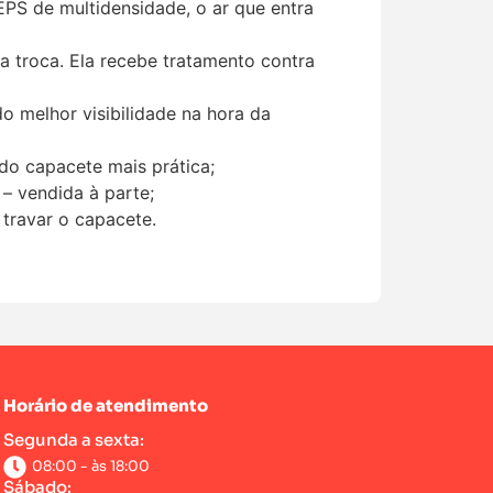
 EPS de multidensidade, o ar que entra
a troca. Ela recebe tratamento contra
 melhor visibilidade na hora da
 do capacete mais prática;
– vendida à parte;
 travar o capacete.
Horário de atendimento
Segunda a sexta:
08:00 - às 18:00
Sábado: