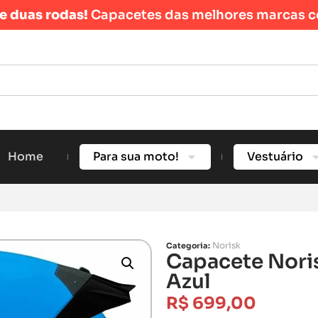
re duas rodas!
Capacetes das melhores marcas c
Home
Para sua moto!
Vestuário
Norisk
Categoria:
Capacete Noris
Azul
R$
699,00