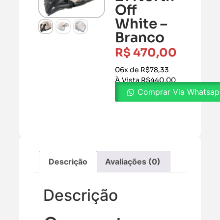
Off
White –
Branco
R$
470,00
06x de R$78,33
À Vista R$440,00
Comprar Via Whatsa
Descrição
Avaliações (0)
Descrição