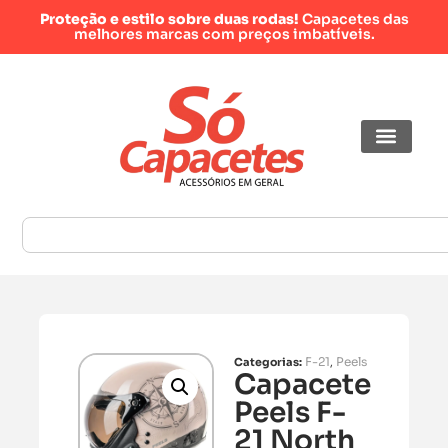
Proteção e estilo sobre duas rodas!
Capacetes das
melhores marcas com preços imbatíveis.
F-21
Peels
Categorias:
,
Capacete
Peels F-
21 North