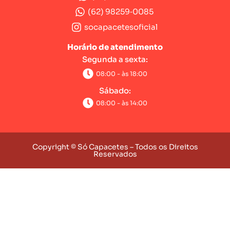
(62) 98259‑0085‬
socapacetesoficial
Horário de atendimento
Segunda a sexta:
08:00 - às 18:00
Sábado:
08:00 - às 14:00
Copyright © Só Capacetes – Todos os Direitos
Reservados