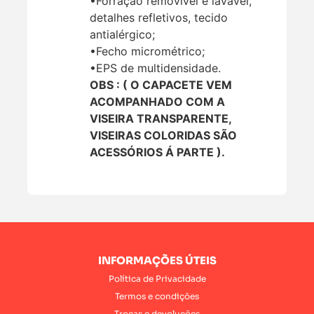
•Forração removível e lavável,
detalhes refletivos, tecido
antialérgico;
•Fecho micrométrico;
•EPS de multidensidade.
OBS : ( O CAPACETE VEM
ACOMPANHADO COM A
VISEIRA TRANSPARENTE,
VISEIRAS COLORIDAS SÃO
ACESSÓRIOS Á PARTE ).
INFORMAÇÕES ÚTEIS
Política de Privacidade
Termos e condições
Trocas e devoluções