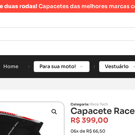
re duas rodas!
Capacetes das melhores marcas c
Home
Para sua moto!
Vestuário
Race Tech
Categoria:
Capacete Race 
R$
399,00
06x de R$ 66,50