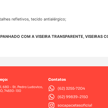
alhes refletivos, tecido antialérgico;
MPANHADO COM A VISEIRA TRANSPARENTE, VISEIRAS C
eço:
Contatos
al, 680 - St. Pedro Ludovico,
(62) 3255‑7204‬
GO, 74830-130
(62) 99839-2150
socapacetesoficial