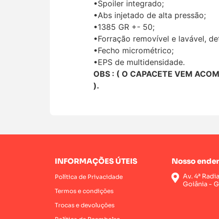
•Spoiler integrado;
•Abs injetado de alta pressão;
•1385 GR +- 50;
•Forração removível e lavável, det
•Fecho micrométrico;
•EPS de multidensidade.
OBS : ( O CAPACETE VEM ACO
).
INFORMAÇÕES ÚTEIS
Nosso ender
Av. 4ª Radi
Política de Privacidade
Goiânia - 
Termos e condições
Trocas e devoluções