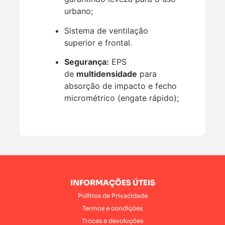
urbano;
Sistema de ventilação
superior e frontal.
Segurança:
EPS
de
multidensidade
para
absorção de impacto e fecho
micrométrico (engate rápido);
INFORMAÇÕES ÚTEIS
Política de Privacidade
Termos e condições
Trocas e devoluções