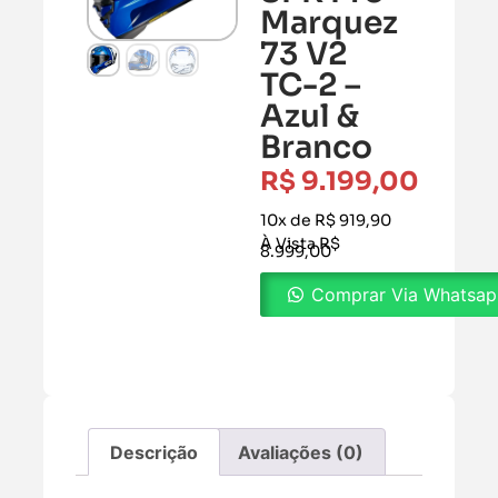
Marquez
73 V2
TC-2 –
Azul &
Branco
R$
9.199,00
10x de R$ 919,90
À Vista R$
8.999,00
Comprar Via Whatsa
Descrição
Avaliações (0)