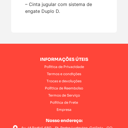
– Cinta jugular com sistema de
engate Duplo D.
INFORMAÇÕES ÚTEIS
Política de Privacidade
Termos e condições
Trocas e devoluções
Política de Reembolso
Termos de Serviço
Política de Frete
Empresa
Nosso endereço:
Av. 4ª Radial, 680 - St. Pedro Ludovico, Goiânia - GO,