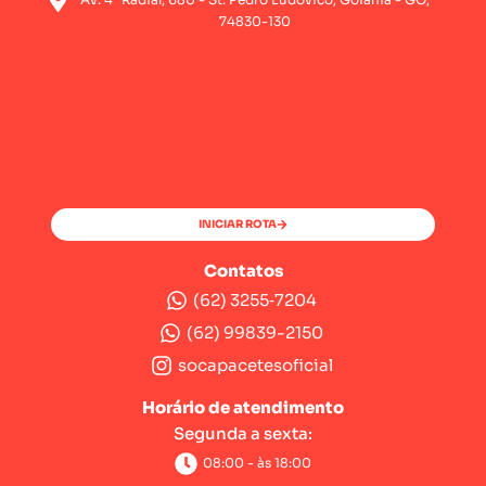
74830-130
INICIAR ROTA
Contatos
(62) 3255‑7204‬
(62) 99839-2150
socapacetesoficial
Horário de atendimento
Segunda a sexta:
08:00 - às 18:00