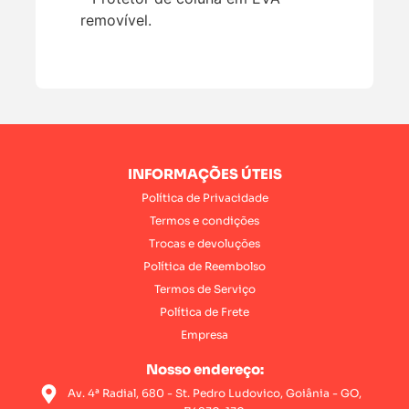
removível.
INFORMAÇÕES ÚTEIS
Política de Privacidade
Termos e condições
Trocas e devoluções
Política de Reembolso
Termos de Serviço
Política de Frete
Empresa
Nosso endereço:
Av. 4ª Radial, 680 - St. Pedro Ludovico, Goiânia - GO,