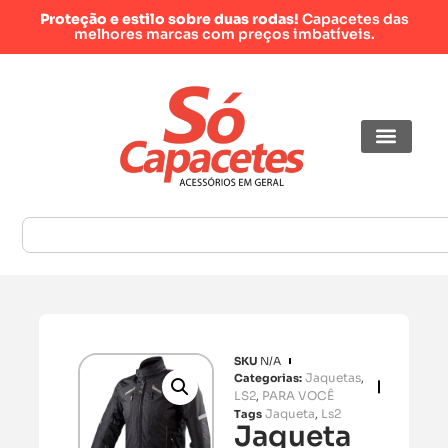
Proteção e estilo sobre duas rodas!
Capacetes das
melhores marcas com preços imbatíveis.
SKU
N/A
Jaquetas
Categorias:
,
LS2
PARA VOCÊ
,
Jaqueta
Ls2
Tags
,
Jaqueta