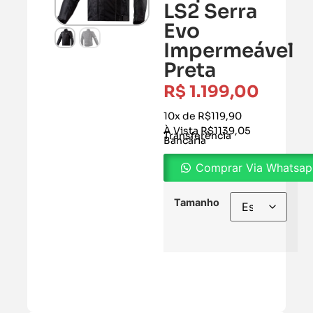
LS2 Serra
Evo
Impermeável
Preta
R$
1.199,00
10x de R$119,90
À Vista R$1139,05
Transferência
Bancária
Comprar Via Whatsa
Tamanho