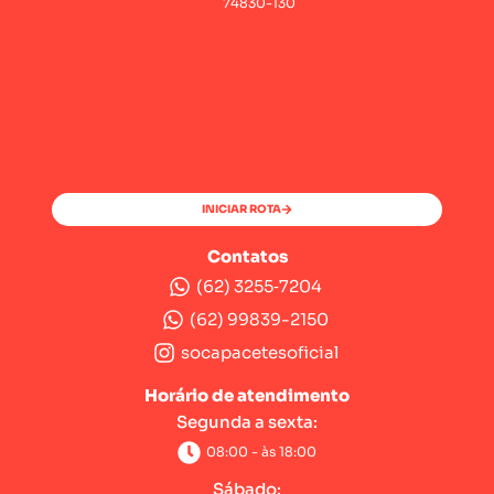
74830-130
INICIAR ROTA
Contatos
(62) 3255‑7204‬
(62) 99839-2150
socapacetesoficial
Horário de atendimento
Segunda a sexta:
08:00 - às 18:00
Sábado: