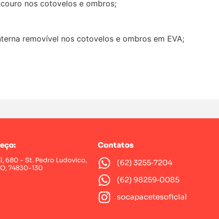
couro nos cotovelos e ombros;
nterna removível nos cotovelos e ombros em EVA;
eço:
Contatos
al, 680 - St. Pedro Ludovico,
(62) 3255‑7204‬
GO, 74830-130
(62) 98259‑0085‬
socapacetesoficial