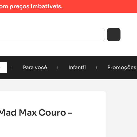
om preços imbatíveis.
Para você
Infantil
Promoções
 Mad Max Couro –