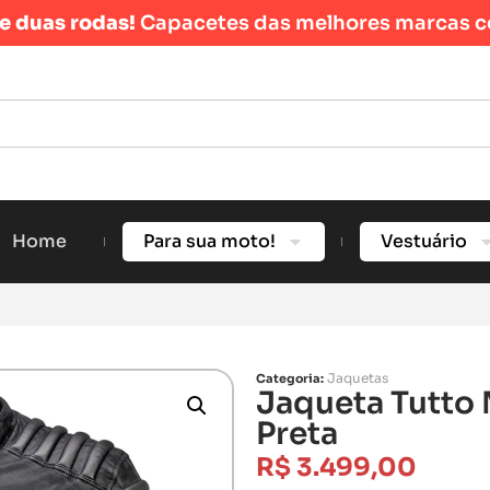
re duas rodas!
Capacetes das melhores marcas c
Home
Para sua moto!
Vestuário
Jaquetas
Categoria:
Jaqueta Tutto
Preta
R$
3.499,00