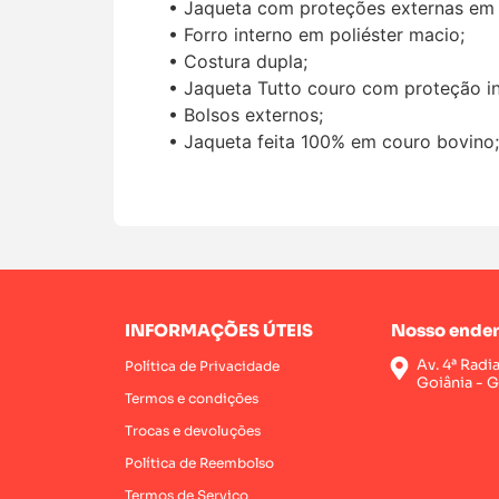
• Jaqueta com proteções externas em 
• Forro interno em poliéster macio;
• Costura dupla;
• Jaqueta Tutto couro com proteção i
• Bolsos externos;
• Jaqueta feita 100% em couro bovino;
INFORMAÇÕES ÚTEIS
Nosso ender
Av. 4ª Radi
Política de Privacidade
Goiânia - 
Termos e condições
Trocas e devoluções
Política de Reembolso
Termos de Serviço