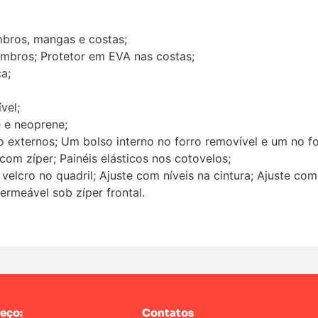
ombros, mangas e costas;
ombros; Protetor em EVA nas costas;
a;
vel;
e e neoprene;
go externos; Um bolso interno no forro removível e um no fo
om zíper; Painéis elásticos nos cotovelos;
 velcro no quadril; Ajuste com níveis na cintura; Ajuste co
ermeável sob zíper frontal.
eço:
Contatos