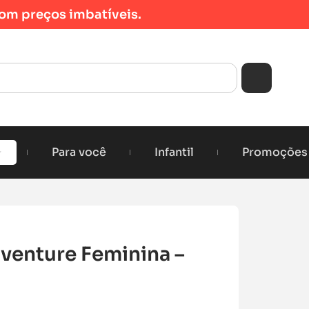
om preços imbatíveis.
Para você
Infantil
Promoções
venture Feminina –