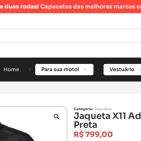
re duas rodas!
Capacetes das melhores marcas c
Home
Para sua moto!
Vestuário
Jaquetas
Categoria:
Jaqueta X11 Ad
Preta
R$
799,00