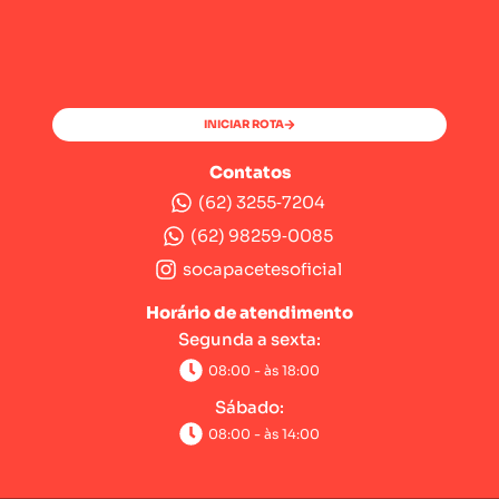
INICIAR ROTA
Contatos
(62) 3255‑7204‬
(62) 98259‑0085‬
socapacetesoficial
Horário de atendimento
Segunda a sexta:
08:00 - às 18:00
Sábado:
08:00 - às 14:00