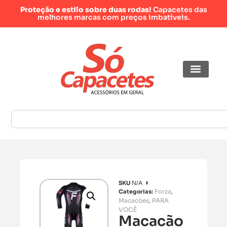
Proteção e estilo sobre duas rodas!
Capacetes das
melhores marcas com preços imbatíveis.
SKU
N/A
Forza
Categorias:
,
Macacões
PARA
,
VOCÊ
Macacão