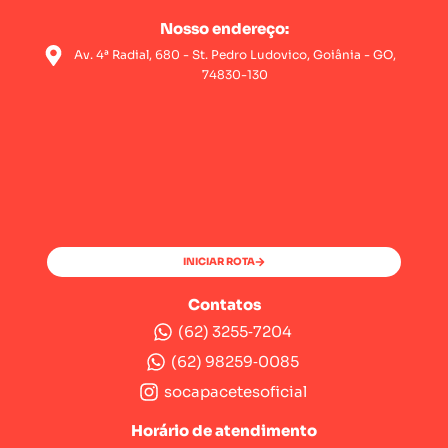
Nosso endereço:
Av. 4ª Radial, 680 - St. Pedro Ludovico, Goiânia - GO,
74830-130
INICIAR ROTA
Contatos
(62) 3255‑7204‬
(62) 98259‑0085‬
socapacetesoficial
Horário de atendimento