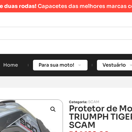
re duas rodas!
Capacetes das melhores marcas c
Home
Para sua moto!
Vestuário
SCAM
Categoria:
Protetor de Mo
TRIUMPH TIGER
SCAM