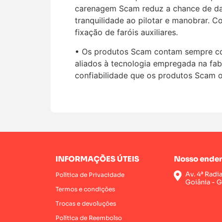
carenagem Scam reduz a chance de dan
tranquilidade ao pilotar e manobrar. C
fixação de faróis auxiliares.
• Os produtos Scam contam sempre com 
aliados à tecnologia empregada na fab
confiabilidade que os produtos Scam 
INFORMAÇÕES ÚTEIS
Nosso ender
Av. 4ª Radi
Política de Privacidade
Goiânia - 
Termos e condições
Trocas e devoluções
Política de Reembolso