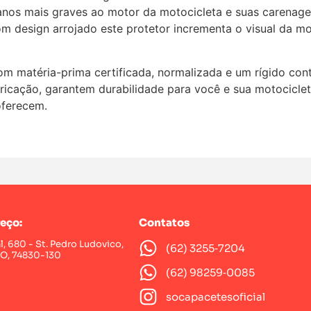
os mais graves ao motor da motocicleta e suas carenage
om design arrojado este protetor incrementa o visual da m
matéria-prima certificada, normalizada e um rígido contr
ricação, garantem durabilidade para você e sua motocicle
oferecem.
eço:
Contatos
al, 680 - St. Pedro Ludovico,
(62) 3255‑7204‬
GO, 74830-130
(62) 98259‑0085‬
socapacetesoficial