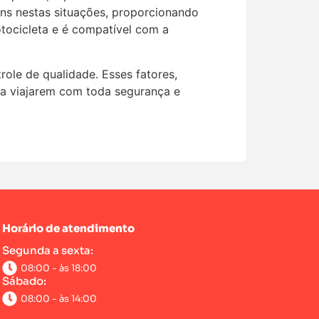
ns nestas situações, proporcionando
otocicleta e é compatível com a
ole de qualidade. Esses fatores,
ta viajarem com toda segurança e
Horário de atendimento
Segunda a sexta:
08:00 - às 18:00
Sábado:
08:00 - às 14:00