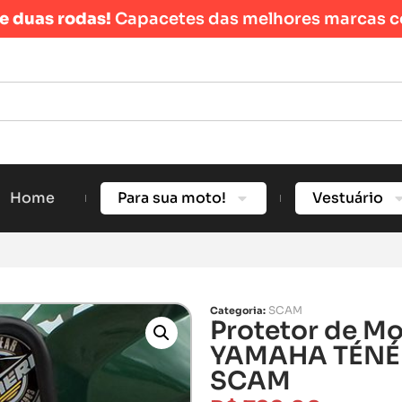
re duas rodas!
Capacetes das melhores marcas c
Home
Para sua moto!
Vestuário
SCAM
Categoria:
Protetor de Mo
YAMAHA TÉNÉR
SCAM