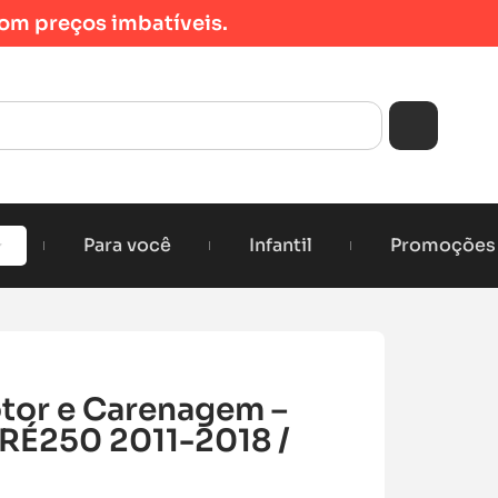
om preços imbatíveis.
Para você
Infantil
Promoções
tor e Carenagem –
É250 2011-2018 /