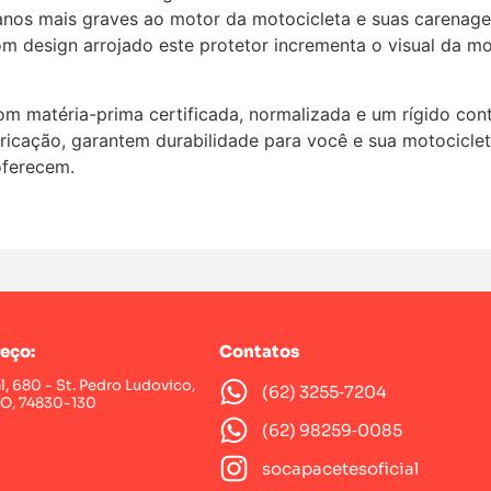
os mais graves ao motor da motocicleta e suas carenage
om design arrojado este protetor incrementa o visual da m
matéria-prima certificada, normalizada e um rígido contr
ricação, garantem durabilidade para você e sua motocicle
oferecem.
eço:
Contatos
al, 680 - St. Pedro Ludovico,
(62) 3255‑7204‬
GO, 74830-130
(62) 98259‑0085‬
socapacetesoficial