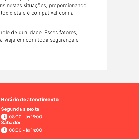
ns nestas situações, proporcionando
otocicleta e é compatível com a
ole de qualidade. Esses fatores,
ta viajarem com toda segurança e
Horário de atendimento
Segunda a sexta:
08:00 - às 18:00
Sábado:
08:00 - às 14:00