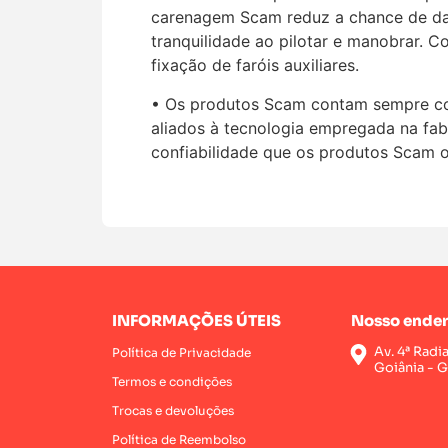
carenagem Scam reduz a chance de dan
tranquilidade ao pilotar e manobrar. C
fixação de faróis auxiliares.
• Os produtos Scam contam sempre com 
aliados à tecnologia empregada na fab
confiabilidade que os produtos Scam 
INFORMAÇÕES ÚTEIS
Nosso ender
Av. 4ª Radi
Política de Privacidade
Goiânia - 
Termos e condições
Trocas e devoluções
Política de Reembolso