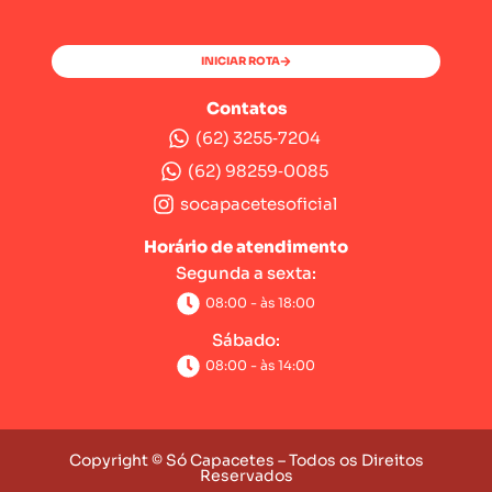
INICIAR ROTA
Contatos
(62) 3255‑7204‬
(62) 98259‑0085‬
socapacetesoficial
Horário de atendimento
Segunda a sexta:
08:00 - às 18:00
Sábado:
08:00 - às 14:00
Copyright © Só Capacetes – Todos os Direitos
Reservados