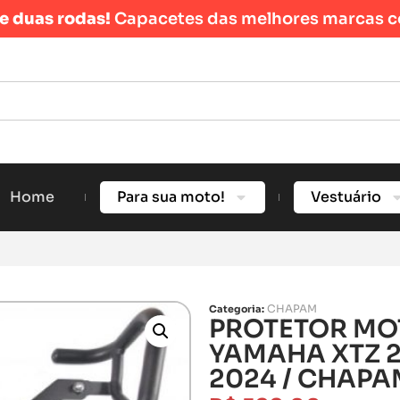
re duas rodas!
Capacetes das melhores marcas c
Home
Para sua moto!
Vestuário
CHAPAM
Categoria:
PROTETOR M
YAMAHA XTZ 2
2024 / CHAPAM