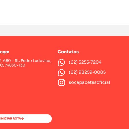
eço:
Contatos
al, 680 - St. Pedro Ludovico,
(62) 3255‑7204‬
GO, 74830-130
(62) 98259‑0085‬
socapacetesoficial
INICIAR ROTA