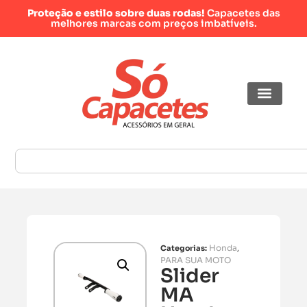
Proteção e estilo sobre duas rodas!
Capacetes das
melhores marcas com preços imbatíveis.
Honda
Categorias:
,
PARA SUA MOTO
Slider
MA