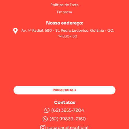
Política de Frete
Empresa
Nosso endereço:
Av. 4ª Radial, 680 - St. Pedro Ludovico, Goiânia - GO,
74830-130
INICIAR ROTA
Contatos
(62) 3255‑7204‬
(62) 99839-2150
socapacetesoficial