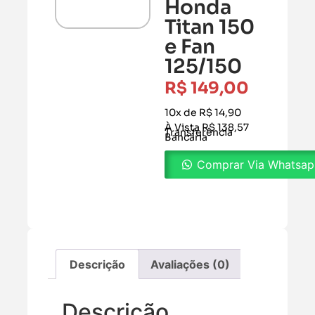
Honda
Titan 150
e Fan
125/150
R$
149,00
10x de R$ 14,90
À Vista R$ 138,57
Transferência
Bancária
Comprar Via Whatsa
Descrição
Avaliações (0)
Descrição