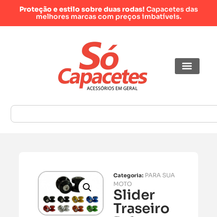
Proteção e estilo sobre duas rodas!
Capacetes das
melhores marcas com preços imbatíveis.
PARA SUA
Categoria:
MOTO
Slider
Traseiro