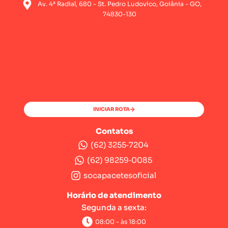
Av. 4ª Radial, 680 - St. Pedro Ludovico, Goiânia - GO,
74830-130
INICIAR ROTA
Contatos
(62) 3255‑7204‬
(62) 98259‑0085‬
socapacetesoficial
Horário de atendimento
Segunda a sexta:
08:00 - às 18:00